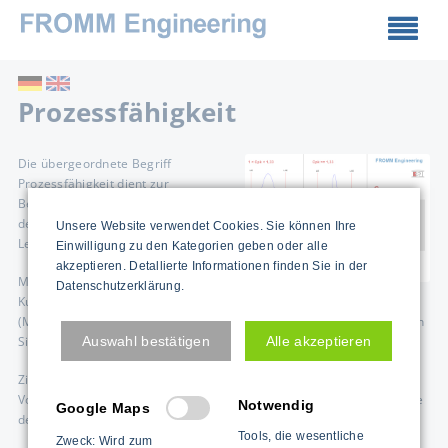
Prozessfähigkeit
Die übergeordnete Begriff
Prozessfähigkeit dient zur
Beschreibung der aktuellen sowie
der zukünftig zu erwartenden
Unsere Website verwendet Cookies. Sie können Ihre
Leistung eines Prozesses.
Einwilligung zu den Kategorien geben oder alle
akzeptieren. Detallierte Informationen finden Sie in der
Man unterscheidet zwischen einer
Datenschutzerklärung.
Kurzeitfähigkeit
(Maschinenfähigkeit) und einer Langzeitfähigkeit (im eingeschränkten
Sinn - Prozessfähigkeit).
Auswahl bestätigen
Alle akzeptieren
Ziel und Nutzen Man kann hiermit erkennen, ob ein Prozess für die
Vorgaben geeignet ist. Hierzu ist eine Toleranzangabe notwendig, die
Notwendig
Google Maps
den Rahmen einer erlaubten Abweichung vom Sollwert vorgibt.
Tools, die wesentliche
Zweck: Wird zum