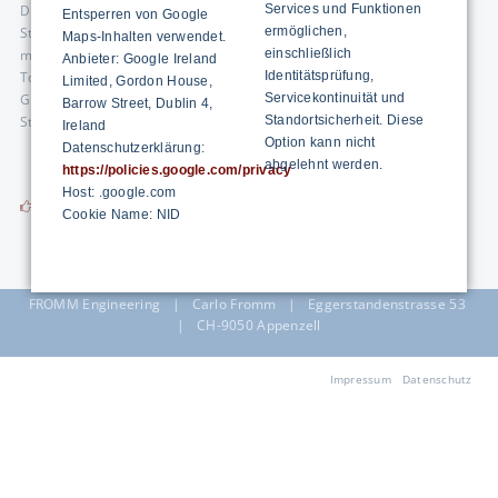
Die Kennzahl der Prozessfähigkeit Cpk bezieht die Toleranz auf die
Services und Funktionen
Entsperren von Google
Streuung des Prozesses. Wird die Prozessfähigkeit nicht erreicht, so
ermöglichen,
Maps-Inhalten verwendet.
muss entweder die Streuung reduziert werden, oder man muss die
einschließlich
Anbieter: Google Ireland
Toleranzgrenzen erweitern. Hierzu ist es erforderlich, die möglichen
Identitätsprüfung,
Limited, Gordon House,
Grenzen einer gewünschten Funktion zu kennen, ab wann es zu einer
Servicekontinuität und
Barrow Street, Dublin 4,
Störung kommen kann
Standortsicherheit. Diese
Ireland
Option kann nicht
Datenschutzerklärung:
abgelehnt werden.
https://policies.google.com/privacy
Host: .google.com
Flyer Prozessfähigkeit
Cookie Name: NID
FROMM Engineering | Carlo Fromm | Eggerstandenstrasse 53
| CH-9050 Appenzell
Navigation
Impressum
Datenschutz
überspringen