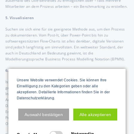
außerhalb des Live-Betriebes zu ermöglichen oder – falls mehrere
Mitarbeiter an dem Prozess arbeiten – ein Benchmarking zu erstellen.
5. Visualisieren
Suchen sie sich eine für sie geeignete Methode aus, um den Prozess
zu dokumentieren. Vom Post-It, über Power-Point bis hin zu
softwaregestützten Flow-Charts ist alles denkbar, digitale Versionen
sind jedoch langfristig am sinnvollsten. Ein weltweiter Standard, der
auch in Deutschland an Bedeutung gewinnt, ist die
Modellierungssprache Business Process Modelling Notation (BPMN).
6. Messen
Unsere Website verwendet Cookies. Sie können Ihre
Ist der Prozess dokumentiert, werden die einzelnen Teilschritte mit
Einwilligung zu den Kategorien geben oder alle
geeigneten Methoden gemessen (zum Beispiel einer Stoppuhr).
akzeptieren. Detallierte Informationen finden Sie in der
Inkludiert werden müssen Wegezeiten,Liegezeiten, Wartezeiten und
Datenschutzerklärung.
Arbeitszeiten, möglichst nach Art der Bearbeitungszeit getrennt.
Daraus berechnet sich die Gesamtzeit des Prozesses. Aus den
Ergebnissen lassen sich am Ende auch Kosten für die einzelnen
Auswahl bestätigen
Alle akzeptieren
Prozessschritte und den Gesamtprozess ableiten, die für die
Optimierung und die Kontrolle verwendet werden können.
Notwendig