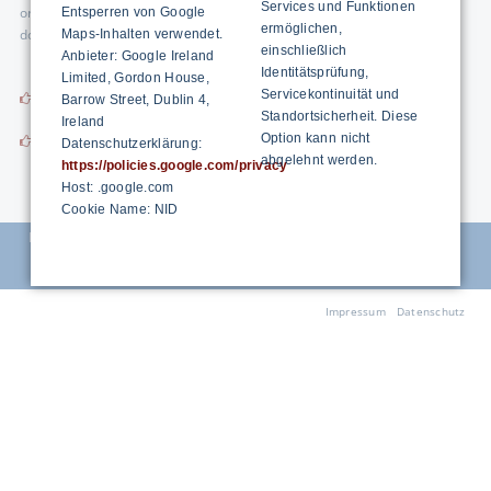
Services und Funktionen
organization and to reduce non-value-adding activities. Activities that
Entsperren von Google
ermöglichen,
do not add value are referred to as Muda.
Maps-Inhalten verwendet.
einschließlich
Anbieter: Google Ireland
Identitätsprüfung,
Limited, Gordon House,
Servicekontinuität und
Flyer MUDA
Barrow Street, Dublin 4,
Standortsicherheit. Diese
Ireland
Option kann nicht
MUDA exam
Datenschutzerklärung:
abgelehnt werden.
https://policies.google.com/privacy
Host: .google.com
Cookie Name: NID
FROMM Engineering | Carlo Fromm | Eggerstandenstrasse 53
| CH-9050 Appenzell
Skip
Impressum
Datenschutz
navigation